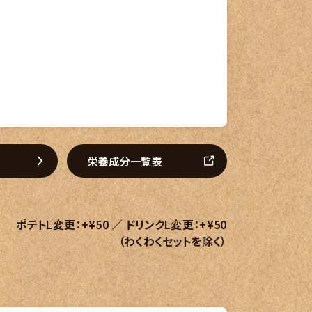
て
栄養成分一覧表
ポテトL変更：+¥50 ／ ドリンクL変更：+¥50
（わくわくセットを除く）