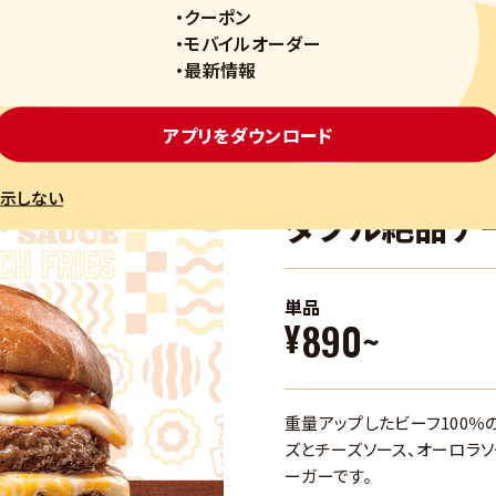
・クーポン
スリリース
安全安心
会社概要
採用情報
お問い合わせ
・モバイルオーダー
・最新情報
アプリをダウンロード
示しない
ダブル絶品チ
単品
890~
¥
重量アップしたビーフ100％
ズとチーズソース、オーロラソ
ーガーです。