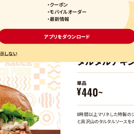
・クーポン
スリリース
安全安心
会社概要
採用情報
お問い合わせ
・モバイルオーダー
・最新情報
アプリをダウンロード
示しない
タルタルチキ
単品
440~
¥
8時間以上マリネした特製の
と具沢山のタルタルソースを