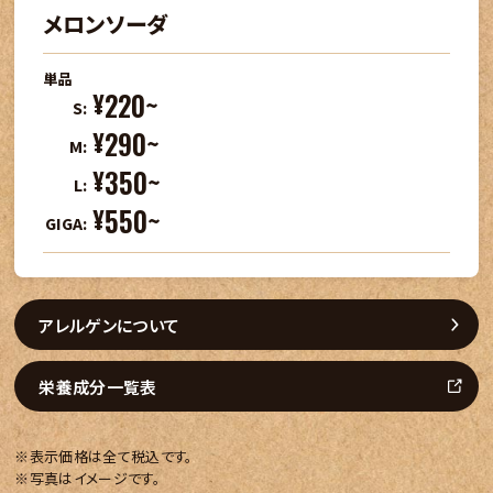
メロンソーダ
単品
220~
¥
S:
290~
¥
M:
350~
¥
L:
550~
¥
GIGA:
アレルゲンについて
栄養成分一覧表
※表示価格は全て税込です。
※写真はイメージです。