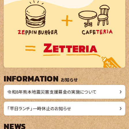
INFORMATION
お知らせ
令和8年熊本地震災害支援募金の実施について
2026.07.22
新着情報
【終了しました】期間限定「うな丼バーガー」販売！​
「平日ランチ」一時休止のお知らせ
2026.08.07
お知らせ
NEWS
公式アプリにて「ポテトクーポン」を期間限定配信！