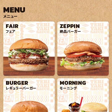
MENU
2026.08.03
新店情報
2026年8月10日 9時オープン！ 鈴鹿中央通店
メニュー
FAIR
ZEPPIN
2026.07.29
プレスリリース
フェア
絶品バーガー
ジューシーなパティを大根おろしでさっぱりと！ 香ばしいにんにく醤
2026.07.22
新着情報
【終了しました】期間限定「うな丼バーガー」販売！​
BURGER
MORNING
レギュラーバーガー
モーニング