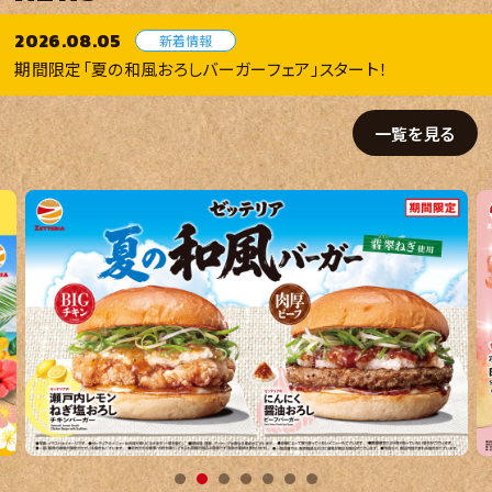
2026.08.05
新着情報
期間限定「夏の和風おろしバーガーフェア」スタート！
2026.08.03
新店情報
一覧を見る
2026年8月10日 9時オープン！ 鈴鹿中央通店
2026.07.29
プレスリリース
ジューシーなパティを大根おろしでさっぱりと！ 香ばしいにんにく醤
2026.07.22
新着情報
【終了しました】期間限定「うな丼バーガー」販売！​
2026.08.07
お知らせ
公式アプリにて「ポテトクーポン」を期間限定配信！
2026.08.05
新着情報
期間限定「夏の和風おろしバーガーフェア」スタート！