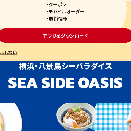
・クーポン
スリリース
安全安心
会社概要
採用情報
お問い合わせ
・モバイルオーダー
・最新情報
アプリをダウンロード
ゼッテリアが運営するフードコート
示しない
横浜・八景島シーパラダイス
SEA SIDE OASIS